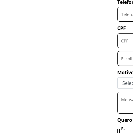
Telefo
CPF
Escol
Motivo
Quero 
E-