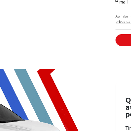
mail
Ao infor
privacida
Q
a
p
Ti