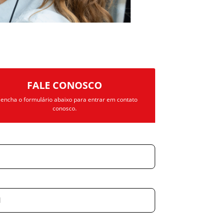
FALE CONOSCO
encha o formulário abaixo para entrar em contato
conosco.