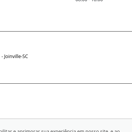
- Joinville-SC
© Copyright 2026
ilitar e aprimorar sua experiência em nosso site, e ao