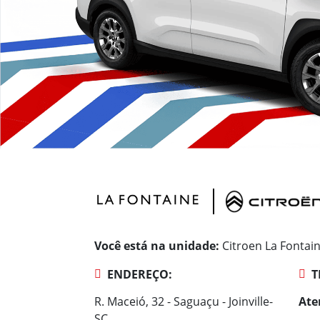
Você está na unidade:
Citroen La Fontai
ENDEREÇO:
T
R. Maceió, 32 - Saguaçu - Joinville-
Ate
SC