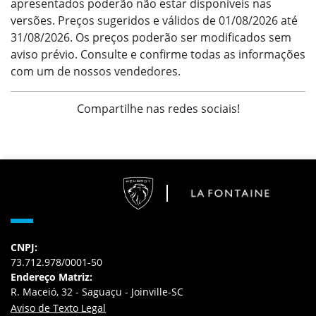
apresentados poderão não estar disponíveis nas
versões. Preços sugeridos e válidos de 01/08/2026 até
31/08/2026. Os preços poderão ser modificados sem
aviso prévio. Consulte e confirme todas as informações
com um de nossos vendedores.
Compartilhe nas redes sociais!
CNPJ:
73.712.978/0001-50
Endereço Matriz:
R. Maceió, 32 - Saguaçu - Joinville-SC
Aviso de Texto Legal