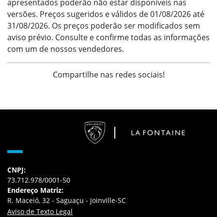
apresentados poderão não estar disponíveis nas
versões. Preços sugeridos e válidos de 01/08/2026 até
31/08/2026. Os preços poderão ser modificados sem
aviso prévio. Consulte e confirme todas as informações
com um de nossos vendedores.
Compartilhe nas redes sociais!
CNPJ:
73.712.978/0001-50
Endereço Matriz:
R. Maceió, 32 - Saguaçu - Joinville-SC
Aviso de Texto Legal