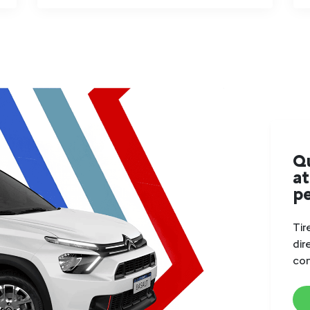
Q
a
pe
Tir
di
con